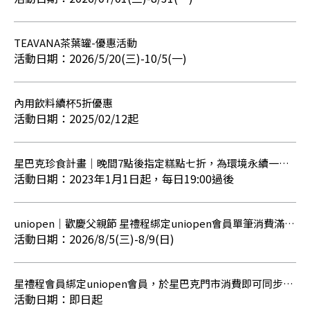
TEAVANA茶葉罐-優惠活動
2026/5/20(三)-10/5(一)
內用飲料續杯5折優惠
2025/02/12起
星巴克珍食計畫｜晚間7點後指定糕點七折，為環境永續一起
努力
2023年1月1日起，每日19:00過後
uniopen｜歡慶父親節 星禮程綁定uniopen會員單筆消費滿
888元享OPENPOINT點數10倍回饋
2026/8/5(三)-8/9(日)
星禮程會員綁定uniopen會員，於星巴克門市消費即可同步累
積星星與OPENPOINT點數
即日起