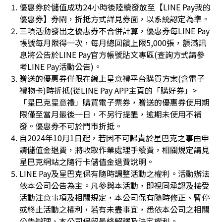
優惠券於儲值成功24小時後陸續發放至【LINE Pay我的
優惠券】券閘，折抵方式詳見券面，以系統認定為準。
三項活動發出之優惠券不合併計算，優惠券每LINE Pay
帳號每月限得一次，每月總回饋上限5,000張，額滿訊
息將公告於LINE Pay官方帳號貼文專區(查詢方式請參
考LINE Pay活動公告)。
贈送的優惠券僅限在線上星意禮平台購買方案(含電子
禮物卡)時折抵(從LINE Pay APP主頁的「購好券」>
「星巴克星意禮」購買電子票券，贈送的優惠券使用期
限僅至當月最後一日，不另行提醒，逾期未使用不補
發。優惠券不可於門市折抵。
自2024年10月1日起，若因不可歸責於星巴克之事由申
請儲值金退費，將收取作業處理手續費，相關規定請見
星巴克網站之隨行卡儲值金退費說明。
LINE Pay及星巴克保有隨時調整活動之權利。活動辦法
依本公司公告為主。凡參與本活動，即視同承認及接受
活動注意事項及相關規定，本公司保有隨時修正、暫停
或終止活動之權利，若有未盡事宜，悉依本公司之相關
公告辦理，本公司保留最終解釋及決定權利。