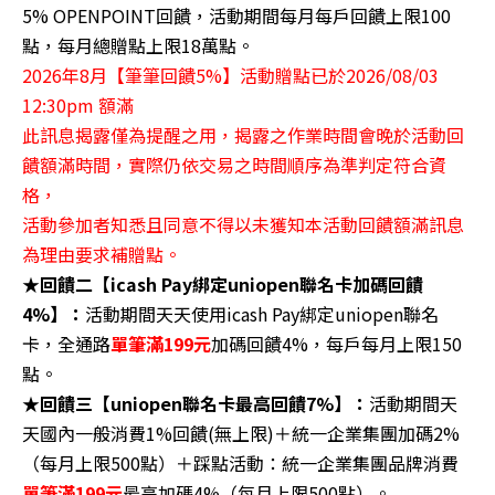
5% OPENPOINT回饋，活動期間每月每戶回饋上限100
點，每月總贈點上限18萬點。
2026年8月【筆筆回饋5%】活動贈點已於2026/08/03
12:30pm 額滿
此訊息揭露僅為提醒之用，揭露之作業時間會晚於活動回
饋額滿時間，實際仍依交易之時間順序為準判定符合資
格，
活動參加者知悉且同意不得以未獲知本活動回饋額滿訊息
為理由要求補贈點。
★回饋二【icash Pay綁定uniopen聯名卡加碼回饋
4%】：
活動期間天天使用icash Pay綁定uniopen聯名
卡，全通路
單筆滿199元
加碼回饋4%，每戶每月上限150
點。
★回饋三【uniopen聯名卡最高回饋7%】：
活動期間天
天國內一般消費1%回饋(無上限)＋統一企業集團加碼2%
（每月上限500點）＋踩點活動：統一企業集團品牌消費
單筆滿199元
最高加碼4%（每月上限500點）。