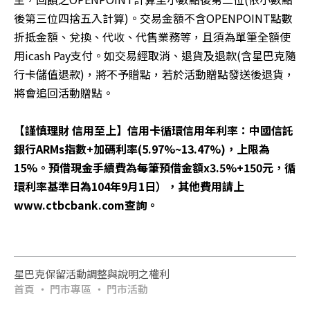
後第三位四捨五入計算)。交易金額不含OPENPOINT點數
折抵金額、兌換、代收、代售業務等，且須為單筆全額使
用icash Pay支付。如交易經取消、退貨及退款(含星巴克隨
行卡儲值退款)，將不予贈點，若於活動贈點發送後退貨，
將會追回活動贈點。
【謹慎理財 信用至上】信用卡循環信用年利率：中國信託
銀行ARMs指數+加碼利率(5.97%~13.47%)，上限為
15%。預借現金手續費為每筆預借金額x3.5%+150元，循
環利率基準日為104年9月1日），其他費用請上
www.ctbcbank.com查詢。
星巴克保留活動調整與說明之權利
首頁
門市專區
門市活動