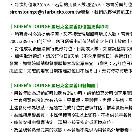
• 每次訂位限2至5人，若您的用餐人數超過5人，您需分開
sirenslounge@starbucks.com.tw
聯繫，我們的夥伴將於工
｜SIREN'S LOUNGE 星巴克金星薈訂位變更與取消｜
• 所有食材必須提前準備，恕不接受現場臨時增加人數。若實
700元(350元2位)訂金。您可選擇由訂位時綁定之信用卡於
• 訂位成功後無法自行更改訂位、日期或人數，如需調整請取
• 如需取消預訂，請於訂位日8天前（不含用餐當日）透過訂位
發票，如需統編請與餐廳聯繫索取發票事宜。(舉例：若訂位日期為2025
提醒您：如您的用餐日期距離訂位日不足 8 日，預訂時亦將
｜SIREN'S LOUNGE 星巴克金星薈用餐提醒｜
•用餐時間為您預訂時段起算2個小時，請預留充分時間享用
•本套餐菜色可能含有花生、堅果類、甲殼類、魚類、牛奶、
上述食材較為敏感，建議在完成訂位前審慎評估。惟本餐廳無
•為維持用餐品質，本區僅接待 9歲以上賓客，不提供兒童餐
•座位安排由餐廳決定，現場不接受指定或更換座位。
•為呈現餐點最完美的狀態，本餐廳不提供內用餐點外帶服務