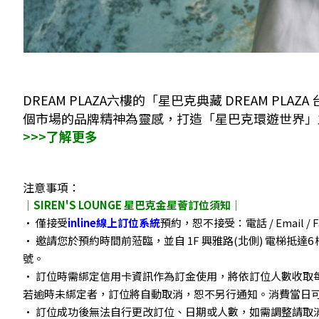
DREAM PLAZA六樓的「星巴克典藏 DREAM PLAZA
個市場的品牌精神為靈感，打造「星巴克環遊世界」
>>>了解更多
｜SIREN'S LOUNGE 星巴克金星薈訂位須知｜
• 僅接受
inline線上訂位系統
預約，恕不接受：電話 / Email / 
• 邀請您於預約時間前蒞臨，並自 1F 興雅路(北側) 電梯抵
號。
• 訂位時需綁定信用卡資訊作為訂金使用，將依訂位人數收取
若逾時未綁定者，訂位將自動取消，恕不另行通知。消費當日
• 訂位成功後無法自行更改訂位、日期或人數，如需調整請取