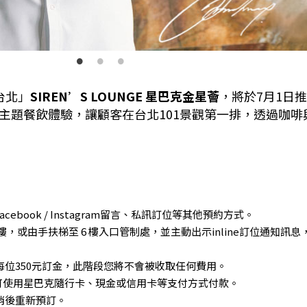
 台北」
SIREN’S LOUNGE 星巴克金星薈
，將於7月1日
主題餐飲體驗，讓顧客在台北101景觀第一排，透過咖
Facebook / Instagram留言、私訊訂位等其他預約方式。
達6 樓，或由手扶梯至 6 樓入口管制處，並主動出示inline訂位
每位350元訂金，此階段您將不會被收取任何費用。
可使用星巴克隨行卡、現金或信用卡等支付方式付款。
消後重新預訂。