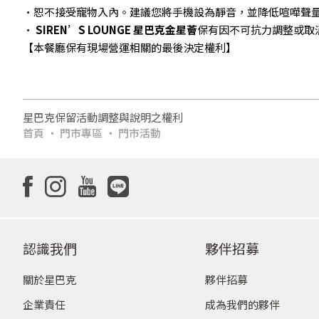
•恕不接受寵物入內。建議您將手機設為靜音，並降低喧嘩聲
•
SIREN’S LOUNGE 星巴克金星薈
保有因不可抗力調整或取
【本餐廳保有現場營運相關的最後決定權利】
星巴克保留活動調整與說明之權利
首頁
門市專區
門市活動
認識我們
夥伴招募
關於星巴克
夥伴招募
企業責任
成為我們的夥伴