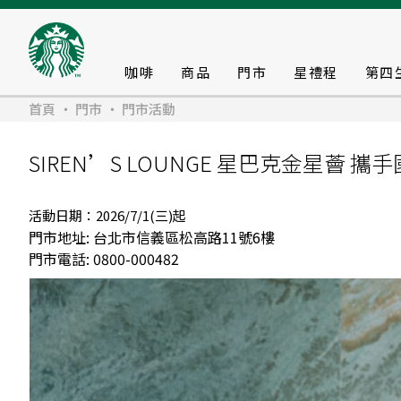
咖啡
商品
門市
星禮程
第四
首頁
門市
門市活動
SIREN’S LOUNGE 星巴克金星薈
2026/7/1(三)起
門市地址:
台北市信義區松高路11號6樓
門市電話:
0800-000482