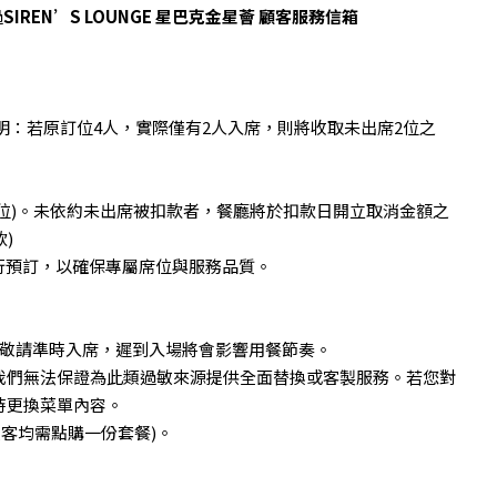
過
SIREN’S LOUNGE 星巴克金星薈
顧客服務信箱
：若原訂位4人，實際僅有2人入席，則將收取未出席2位之
(位)。未依約未出席被扣款者，餐廳將於扣款日開立取消金額之
)
行預訂，以確保專屬席位與服務品質。
，敬請準時入席，遲到入場將會影響用餐節奏。
我們無法保證為此類過敏來源提供全面替換或客製服務。若您對
時更換菜單內容。
客均需點購一份套餐)。