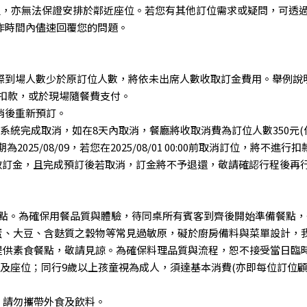
訂位，亦無法保證安排於鄰近座位。若您有其他訂位需求或疑問，可透
作時間內儘速回覆您的問題。
際到場人數少於原訂位人數，將依未出席人數收取訂金費用。舉例說明
線上扣款，或於現場隨餐費支付。
消後重新預訂。
系統完成取消，如在8天內取消，餐廳將收取消費為訂位人數350元
/08/09，若您在2025/08/01 00:00前取消訂位，將不進行扣款
收取訂金，且完成預訂後若取消，訂金將不予退還，敬請確認行程後再
餐點。為確保用餐品質與體驗，待同桌所有賓客到齊後開始準備餐點
蛋、大豆、含麩質之穀物等常見過敏原，礙於廚房備料與菜單設計，
提供素食餐點，敬請見諒。為確保料理品質與流程，恕不接受當日臨
具及座位；同行9歲以上孩童視為成人，須達基本消費(亦即每位訂位顧
，請勿攜帶外食及飲料。