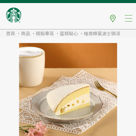
首頁
商品
糕點專區
蛋糕點心
柚香蜂蜜波士頓派