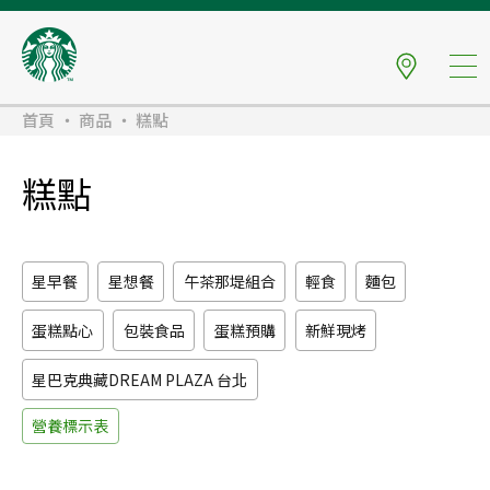
首頁
商品
糕點
糕點
星早餐
星想餐
午茶那堤組合
輕食
麵包
蛋糕點心
包裝食品
蛋糕預購
新鮮現烤
星巴克典藏
DREAM PLAZA 台北
營養標示表