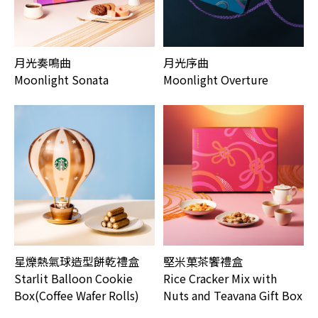
月光奏鳴曲
月光序曲
Moonlight Sonata
Moonlight Overture
星爍熱氣球造型餅乾禮盒
堅米菓茶饗禮盒
Starlit Balloon Cookie
Rice Cracker Mix with
Box(Coffee Wafer Rolls)
Nuts and Teavana Gift Box