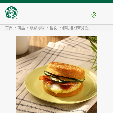
首頁
商品
糕點專區
輕食
櫛瓜培根麥芬堡