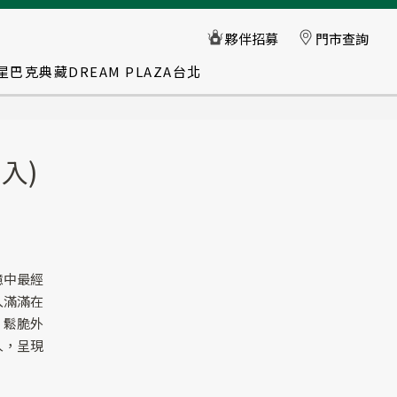
星巴克典藏DREAM PLAZA台北
入)
憶中最經
入滿滿在
。鬆脆外
人，呈現