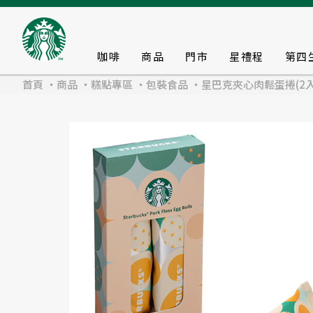
咖啡
商品
門市
星禮程
第四
首頁
商品
糕點專區
包裝食品
星巴克夾心肉鬆蛋捲(2入