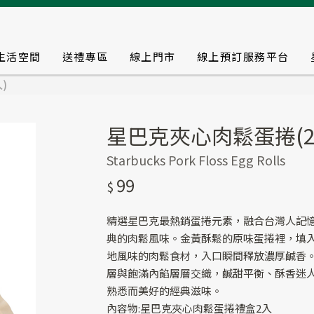
生活空間
送禮專區
線上門市
線上預訂服務平台
)
星巴克夾心肉鬆蛋捲(2
Starbucks Pork Floss Egg Rolls
99
精選星巴克最熱銷蛋捲元素，融合台灣人記
典的肉鬆風味。金黃酥鬆的原味蛋捲裡，填
地風味的肉鬆食材，入口瞬間釋放濃厚鹹香
層與飽滿內餡層層交織，鹹甜平衡、酥香迷
熟悉而美好的經典滋味。
內容物:星巴克夾心肉鬆蛋捲禮盒2入