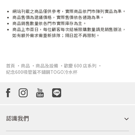
網站刊載之商品僅供參考，實際商品依門市陳列實品為準。
商品售價為建議價格，實際售價依各通路為準。
商品銷售數量依各門市實際庫存為主。
商品上市首日，每位顧客每次結帳限購數量請見銷售辦法，
如有額外需求需重新排隊；隔日起不再限制。
首頁
商品
商品及設備
歡慶 600 店系列
紀念600吸管蓋不鏽鋼TOGO冷水杯
認識我們