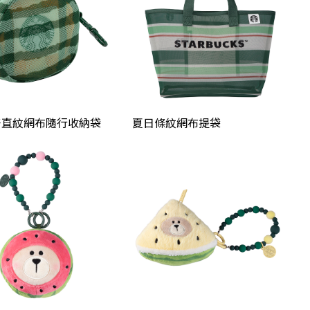
好直紋網布隨行收納袋
夏日條紋網布提袋