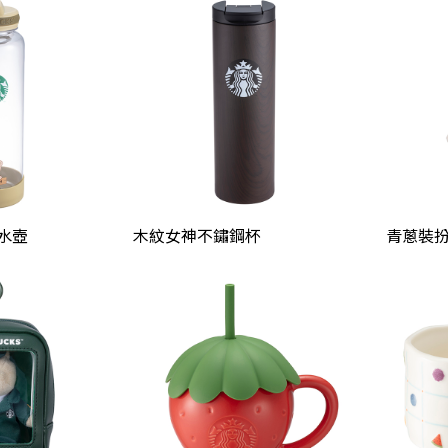
冷水壺
木紋女神不鏽鋼杯
青蔥裝扮