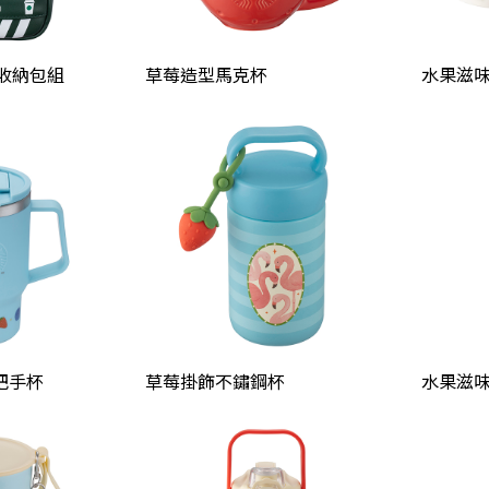
熊收納包組
草莓造型馬克杯
水果滋
把手杯
草莓掛飾不鏽鋼杯
水果滋