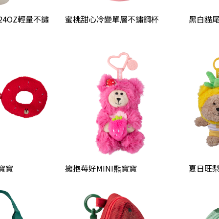
粉24OZ輕量不鏽
蜜桃甜心冷變單層不鏽鋼杯
黑白貓
熊寶寶
擁抱莓好MINI熊寶寶
夏日旺梨