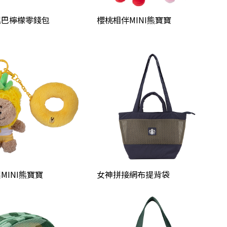
尾巴檸檬零錢包
櫻桃相伴MINI熊寶寶
MINI熊寶寶
女神拼接網布提背袋