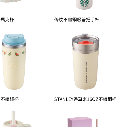
味馬克杯
條紋不鏽鋼吸管把手杯
味不鏽鋼杯
STANLEY香草米16OZ不鏽鋼杯