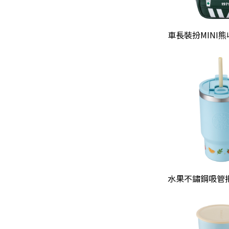
車長裝扮MINI
水果不鏽鋼吸管