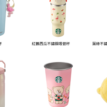
杯
紅鶴西瓜不鏽鋼吸管杯
葉綠不