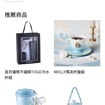
推薦商品
星月璀璨不鏽鋼TOGO冷水
MOLLY馬克杯盤組
杯組