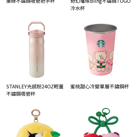
葉綠不鏽鋼吸管把手杯
奇幻璀璨Bling不鏽鋼TOGO
冷水杯
STANLEY光感粉24OZ輕量
蜜桃甜心冷變單層不鏽鋼杯
不鏽鋼吸管杯