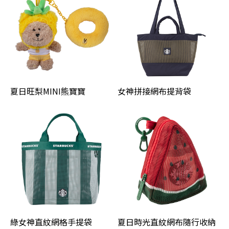
夏日旺梨MINI熊寶寶
女神拼接網布提背袋
綠女神直紋網格手提袋
夏日時光直紋網布隨行收納