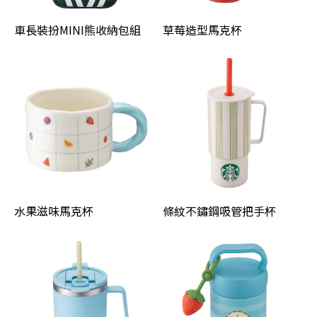
車長裝扮MINI熊收納包組
草莓造型馬克杯
水果滋味馬克杯
條紋不鏽鋼吸管把手杯