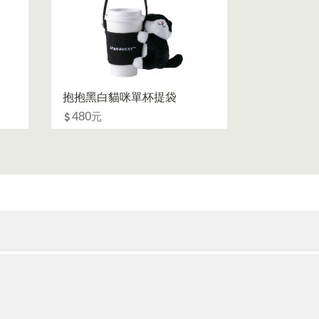
抱抱黑白貓咪單杯提袋
480