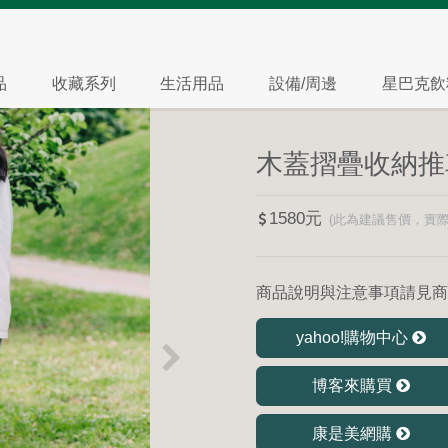
品
收藏系列
生活用品
設備/周邊
星巴克飲
木蓋摺疊收納推
1580
商品說明與注意事項請見商
yahoo!購物中心
博客來購買
康是美網購