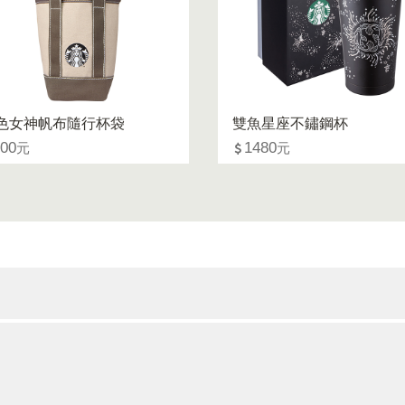
色女神帆布隨行杯袋
雙魚星座不鏽鋼杯
400
1480