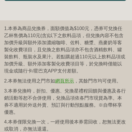
1.本券為商品兌換券，面額價值為$100元，憑券可兌換任
乙杯售價為110元(含)以下之飲料品項，但兌換內容不包含
加價升級與額外添加濃縮咖啡、佐料、糖漿、燕麥奶等客
製化收費項目，且兌換之飲料品項亦不包含酒精飲料、罐
裝飲料、瓶裝水及果汁。若點購超過110元以上飲料品項或
加價升級、額外添加客製化收費項目等，於兌換時僅能以
現金或隨行卡/星巴克APP支付差額。
2.本券無法使用之門市如
網頁所示
，其餘門市均可使用。
3.本券兌換時，折扣、優惠、兌換星禮程回饋與優惠及各行
銷活動等恕不合併使用，兌換品項依各門市現貨為準。本
券不適用於外送外賣、預訂與行動預點服務。※自帶杯享
優惠。
4.本券僅限兌換一次，一經使用後本券需回收，恕無法更改
或取消，亦無法退還。