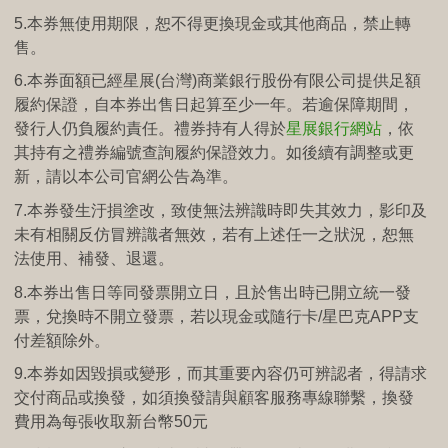
5.本券無使用期限，恕不得更換現金或其他商品，禁止轉
售。
6.
本券面額已經星展
(
台灣
)
商業銀行股份有限公司提供足額
履約保證，自本券出售日起算至少一年。若逾保障期間，
發行人仍負履約責任。
禮券持有人得於
星展銀行網站
，依
其持有之禮券編號查詢履約保證效力。如後續有調整或更
新，請以本公司官網公告為準。
7.本券發生汙損塗改，致使無法辨識時即失其效力，影印及
未有相關反仿冒辨識者無效，若有上述任一之狀況，恕無
法使用、補發、退還。
8.本券出售日等同發票開立日，且於售出時已開立統一發
票，兌換時不開立發票，若以現金或隨行卡/星巴克APP支
付差額除外。
9.本券如因毀損或變形，而其重要內容仍可辨認者，得請求
交付商品或換發，如須換發請與顧客服務專線聯繫，換發
費用為每張收取新台幣50元