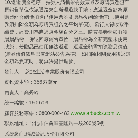
10.返還價金程序：持券人請攜帶有效票券及原購買憑證至
原銷售單位依該通路規定辦理退款手續；應返還金額為原
購買組合總價扣除已使用票券及贈品後剩餘價值(已使用票
券須扣除金額為原購買組合之平均單價)。發行人得收取手
續費，該費用為應返還金額百分之三。購買票券時如有獲
贈贈品需一併退回原銷售單位，贈品需為全新完整未使用
狀態，若贈品已使用無法返還，返還金額需扣除贈品價值
(贈品價值依星巴克網站公告為準)，如扣除相關費用後返還
金額為負項時，將無法提供退款。
發行人： 悠旅生活事業股份有限公司
實收資本額：35637萬元
負責人：高秀玲
統一編號：16097091
顧客服務專線：0800-000-482
www.starbucks.com.tw
聯絡地址：台北市信義區基隆路一段200號5樓
系統廠商:精誠資訊股份有限公司