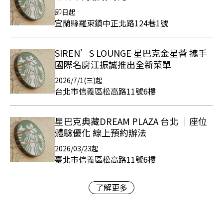
即日起
宜蘭縣羅東鎮中正北路124巷1號
SIREN’S LOUNGE 星巴克金星薈 攜手
國際名廚江振誠推出全新菜單
2026/7/1(三)起
台北市信義區松高路11號6樓
星巴克典藏DREAM PLAZA 台北 ｜座位
體驗優化 線上預約辦法
2026/03/23起
臺北市信義區松高路11號6樓
了解更多