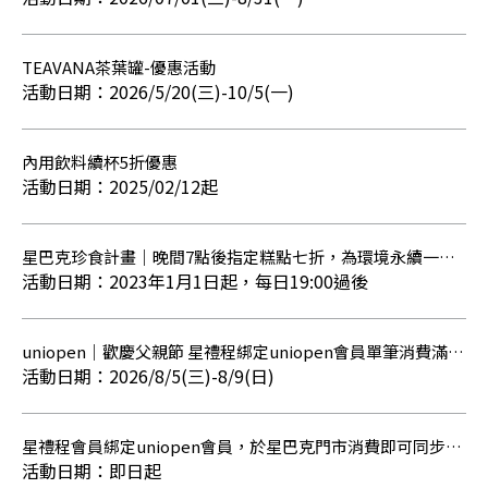
TEAVANA茶葉罐-優惠活動
2026/5/20(三)-10/5(一)
內用飲料續杯5折優惠
2025/02/12起
星巴克珍食計畫｜晚間7點後指定糕點七折，為環境永續一起
努力
2023年1月1日起，每日19:00過後
uniopen｜歡慶父親節 星禮程綁定uniopen會員單筆消費滿
888元享OPENPOINT點數10倍回饋
2026/8/5(三)-8/9(日)
星禮程會員綁定uniopen會員，於星巴克門市消費即可同步累
積星星與OPENPOINT點數
即日起