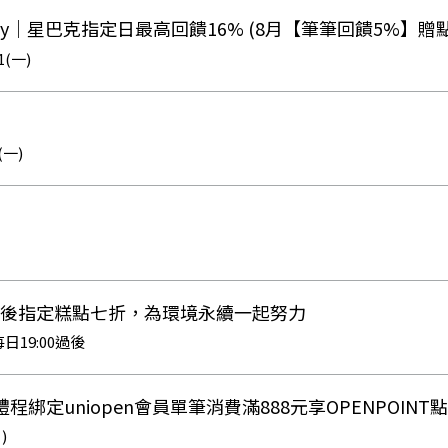
ash Pay｜星巴克指定日最高回饋16% (8月【筆筆回饋5%】
1(一)
動
(一)
點後指定糕點七折，為環境永續一起努力
日19:00過後
禮程綁定uniopen會員單筆消費滿888元享OPENPOINT
)