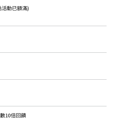
贈點活動已額滿)
點數10倍回饋