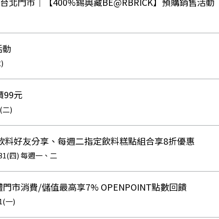
ZA台北門市｜【400%錫典藏BE@RBRICK】預購銷售活動
活動
)
99元
1(二)
週一飲料好友分享、每週二指定飲料糕點組合享8折優惠
12/31(四) 每週一、二
體門市消費/儲值最高享7% OPENPOINT點數回饋
1(一)