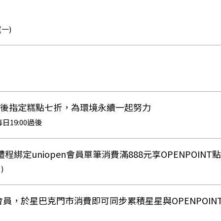
動
(一)
點後指定糕點七折，為環境永續一起努力
日19:00過後
禮程綁定uniopen會員單筆消費滿888元享OPENPOINT
)
n會員，於星巴克門市消費即可同步累積星星與OPENPOIN