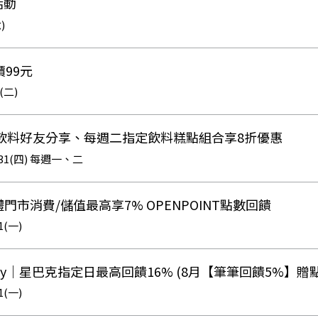
活動
)
99元
1(二)
週一飲料好友分享、每週二指定飲料糕點組合享8折優惠
12/31(四) 每週一、二
體門市消費/儲值最高享7% OPENPOINT點數回饋
1(一)
ash Pay｜星巴克指定日最高回饋16% (8月【筆筆回饋5%】
1(一)