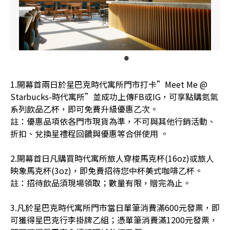
1.開幕首兩日於星巴克時代寓所門市打卡”Meet Me @
Starbucks-時代寓所”並成功上傳FB或IG，可享點購氮氣
系列飲品乙杯，即可免費升級優惠乙次。
註：優惠品項依各門市現貨為準，不可與其他行銷活動、
折扣、兌換星禮程回饋與優惠等合併使用 。
2.開幕首日凡購買時代寓所旅人穿梭馬克杯(16oz)或旅人
映象馬克杯(3oz)，即免費招待您中杯美式咖啡乙杯。
註：招待飲品須現場領取；數量有限，贈完為止。
3.凡於星巴克時代寓所門市當日單筆消費滿600元發票，即
可獲得星巴克行李掛牌乙組；憑單筆消費滿1200元發票，