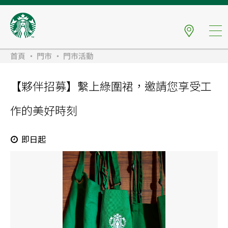
首頁
門市
門市活動
【夥伴招募】繫上綠圍裙，邀請您享受工
作的美好時刻
即日起