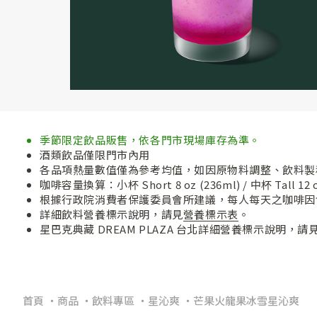
季節限定飲品販售，依各門市現場庫存為準。
酒類飲品僅限門市內用
各品項熱量數值僅為參考均值，如因原物料調整、飲料製
咖啡容量換算：小杯 Short 8 oz (236ml) / 中杯 Tall 12 oz (
根據行政院消費者保護委員會所建議，每人每天之咖啡因含量應
詳細飲料營養標示說明，請見
營養標示表
。
星巴克典藏 DREAM PLAZA 台北詳細營養標示說明，請
首頁
商品
飲料專區
星沁爽
芒果火龍果冰雪星沁爽