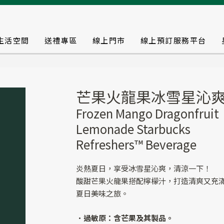
生活空間
送禮專區
線上門市
線上預訂服務平台
芒果火龍果冰雪星沁
Frozen Mango Dragonfruit
Lemonade Starbucks
Refreshers™ Beverage
炎熱夏日，享受冰雪星沁爽，清涼一下！
酸甜芒果火龍果搭配檸檬汁，打造清爽又充
夏日美味之旅。
．過敏原：含芒果及其製品。