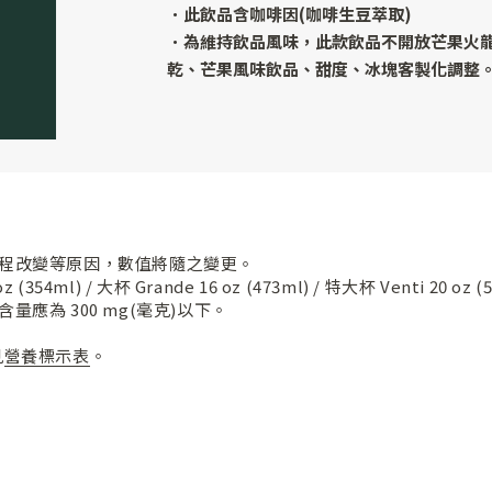
．
此飲品含咖啡因(咖啡生豆萃取)
．為維持飲品風味，此款飲品不開放芒果火
乾、芒果風味飲品、甜度、冰塊客製化調整
程改變等原因，數值將隨之變更。
354ml) / 大杯 Grande 16 oz (473ml) / 特大杯 Venti 20 oz (
為 300 mg(毫克)以下。
見
營養標示表
。