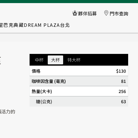
星巴克典藏DREAM PLAZA台北
爽
中杯
大杯
特大杯
價格
$130
咖啡因含量 (毫克)
81
熱量(大卡)
256
糖(公克)
63
滿活力的