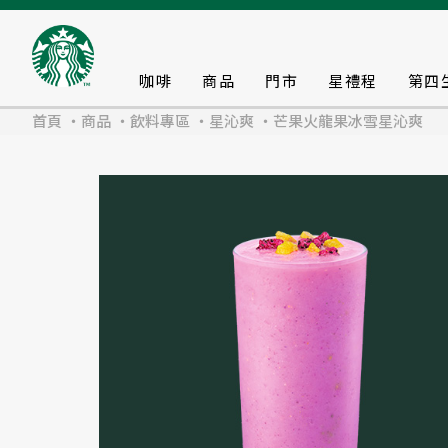
咖啡
商品
門市
星禮程
第四
首頁
商品
飲料專區
星沁爽
芒果火龍果冰雪星沁爽