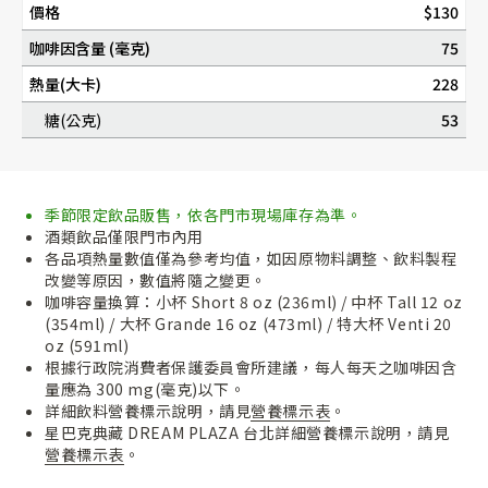
價格
$130
咖啡因含量 (毫克)
75
熱量(大卡)
228
糖(公克)
53
季節限定飲品販售，依各門市現場庫存為準。
酒類飲品僅限門市內用
各品項熱量數值僅為參考均值，如因原物料調整、飲料製程
改變等原因，數值將隨之變更。
咖啡容量換算：小杯 Short 8 oz (236ml) / 中杯 Tall 12 oz
(354ml) / 大杯 Grande 16 oz (473ml) / 特大杯 Venti 20
oz (591ml)
根據行政院消費者保護委員會所建議，每人每天之咖啡因含
量應為 300 mg(毫克)以下。
詳細飲料營養標示說明，請見
營養標示表
。
星巴克典藏 DREAM PLAZA 台北詳細營養標示說明，請見
營養標示表
。