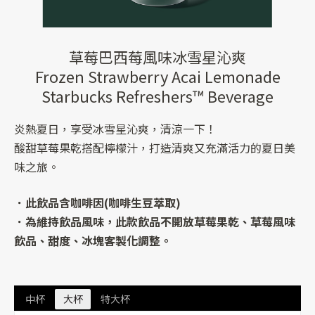
草莓巴西莓風味冰雪星沁爽
Frozen Strawberry Acai Lemonade
Starbucks Refreshers™ Beverage
炎熱夏日，享受冰雪星沁爽，清涼一下！
酸甜草莓果乾搭配檸檬汁，打造清爽又充滿活力的夏日美
味之旅。
．此飲品含咖啡因(咖啡生豆萃取)
．為維持飲品風味，此款飲品不開放草莓果乾、草莓風味
飲品、甜度、冰塊客製化調整。
中杯
大杯
特大杯