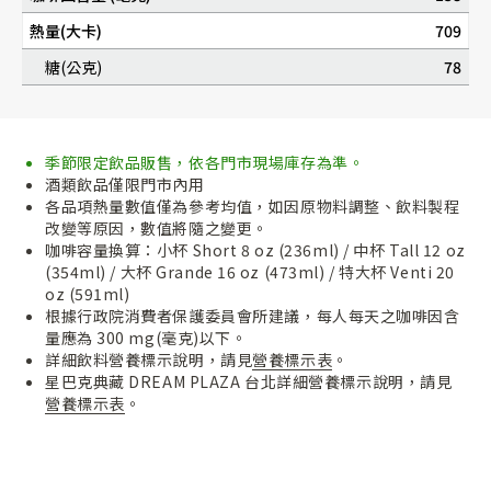
熱量(大卡)
709
糖(公克)
78
季節限定飲品販售，依各門市現場庫存為準。
酒類飲品僅限門市內用
各品項熱量數值僅為參考均值，如因原物料調整、飲料製程
改變等原因，數值將隨之變更。
咖啡容量換算：小杯 Short 8 oz (236ml) / 中杯 Tall 12 oz
(354ml) / 大杯 Grande 16 oz (473ml) / 特大杯 Venti 20
oz (591ml)
根據行政院消費者保護委員會所建議，每人每天之咖啡因含
量應為 300 mg(毫克)以下。
詳細飲料營養標示說明，請見
營養標示表
。
星巴克典藏 DREAM PLAZA 台北詳細營養標示說明，請見
營養標示表
。