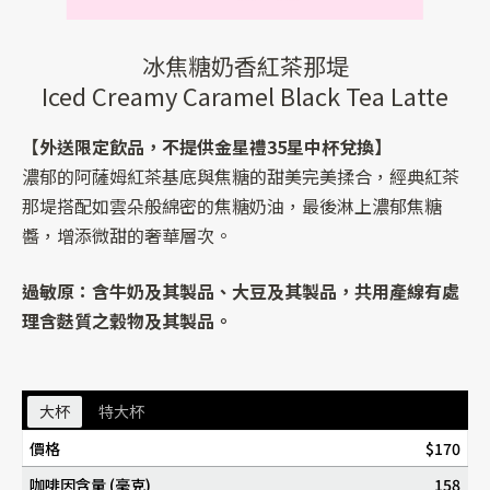
冰焦糖奶香紅茶那堤
Iced Creamy Caramel Black Tea Latte
【外送限定飲品，不提供金星禮35星中杯兌換】
濃郁的阿薩姆紅茶基底與焦糖的甜美完美揉合，經典紅茶
那堤搭配如雲朵般綿密的焦糖奶油，最後淋上濃郁焦糖
醬，增添微甜的奢華層次。
過敏原：含牛奶及其製品、大豆及其製品，共用產線有處
理含麩質之穀物及其製品。
大杯
特大杯
價格
$170
咖啡因含量 (毫克)
158