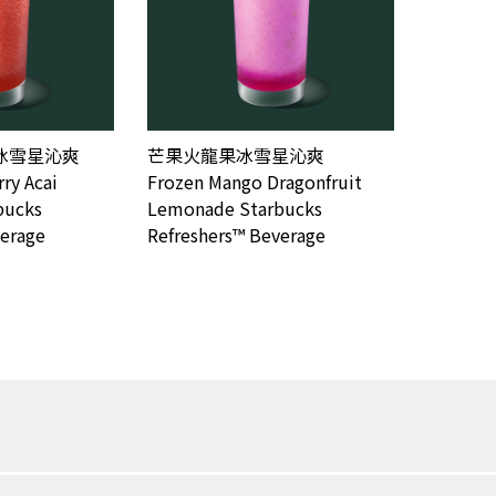
冰雪星沁爽
芒果火龍果冰雪星沁爽
ry Acai
Frozen Mango Dragonfruit
bucks
Lemonade Starbucks
verage
Refreshers™ Beverage