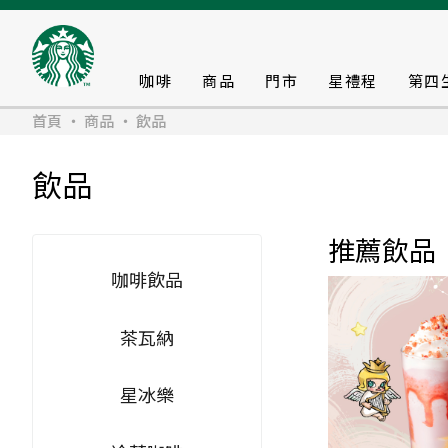
咖啡
商品
門市
星禮程
第四
首頁
商品
飲品
飲品
推薦飲品
咖啡飲品
茶瓦納
星冰樂