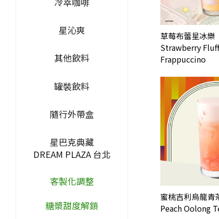
冷萃咖啡
星沁爽
草莓布蕾星冰樂
Strawberry Fluf
其他飲料
Frappuccino
罐裝飲料
隨行外帶盒
星巴克典藏
DREAM PLAZA 台北
客製化調整
蜜桃吉利烏龍青
糖漿甜度解鎖
Peach Oolong Te