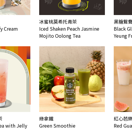
冰蜜桃莫希托青茶
黑糖鴛
fy Cream
Iced Shaken Peach Jasmine
Black G
Mojito Oolong Tea
Yeung F
茶
綠拿鐵
紅心芭
a with Jelly
Green Smoothie
Red Gua