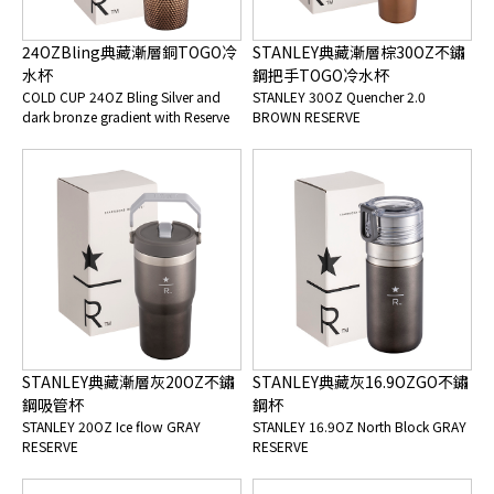
24OZBling典藏漸層銅TOGO冷
STANLEY典藏漸層棕30OZ不鏽
水杯
鋼把手TOGO冷水杯
COLD CUP 24OZ Bling Silver and
STANLEY 30OZ Quencher 2.0
dark bronze gradient with Reserve
BROWN RESERVE
STANLEY典藏漸層灰20OZ不鏽
STANLEY典藏灰16.9OZGO不鏽
鋼吸管杯
鋼杯
STANLEY 20OZ Ice flow GRAY
STANLEY 16.9OZ North Block GRAY
RESERVE
RESERVE