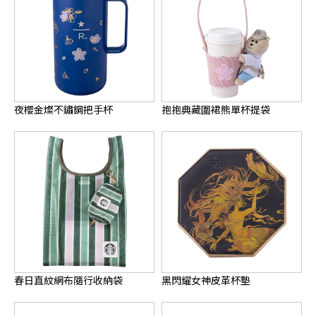
夜櫻金燦不鏽鋼把手杯
抱抱典藏圍裙熊單杯提袋
春日直紋網布隨行收納袋
黑閃耀女神皮革杯墊