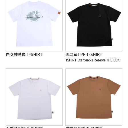
白女神映像 T-SHIRT
黑典藏TPE T-SHIRT
TSHIRT Starbucks Reserve TPE BLK