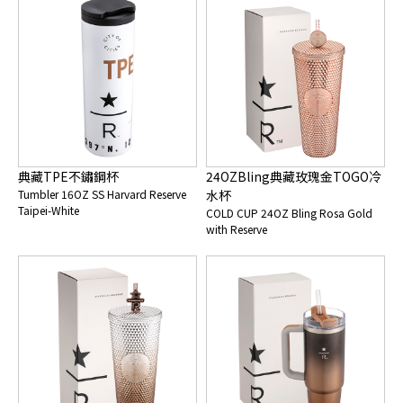
典藏TPE不鏽鋼杯
24OZBling典藏玫瑰金TOGO冷
Tumbler 16OZ SS Harvard Reserve
水杯
Taipei-White
COLD CUP 24OZ Bling Rosa Gold
with Reserve