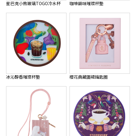
星巴克小熊玻璃TOGO冷水杯
咖啡韻味璀璨杯墊
冰沁醇香璀璨杯墊
櫻花典藏圍裙鑰匙圈