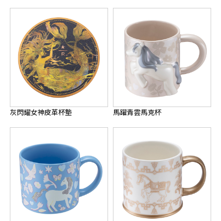
灰閃耀女神皮革杯墊
馬躍青雲馬克杯