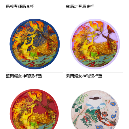
馬報春輝馬克杯
金馬走春馬克杯
藍閃耀女神璀璨杯墊
紫閃耀女神璀璨杯墊