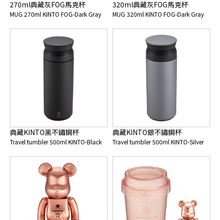
270ml典藏灰FOG馬克杯
320ml典藏灰FOG馬克杯
MUG 270ml KINTO FOG-Dark Gray
MUG 320ml KINTO FOG-Dark Gray
典藏KINTO黑不鏽鋼杯
典藏KINTO銀不鏽鋼杯
Travel tumbler 500ml KINTO-Black
Travel tumbler 500ml KINTO-Silver