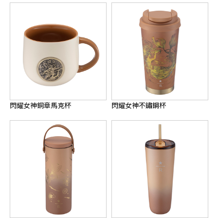
閃耀女神銅章馬克杯
閃耀女神不鏽鋼杯