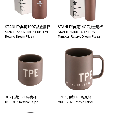
STANLEY典藏10OZ鈦金屬杯
STANLEY典藏14OZ鈦金屬杯
STAN TITANIUM 10OZ CUP BRN-
STAN TITANIUM 14OZ TRAV
Reserve Dream Plaza
Tumbler- Reserve Dream Plaza
3OZ典藏TPE馬克杯
12OZ典藏TPE馬克杯
MUG 3OZ Reserve Taipei
MUG 12OZ Reserve Taipei