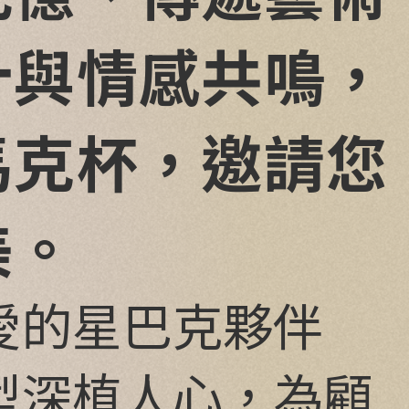
計與情感共鳴，
馬克杯，邀請您
美。
愛的星巴克夥伴
變造型深植人心，為顧