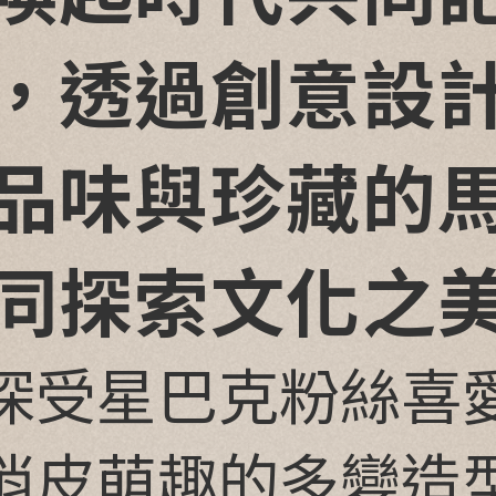
，
透過創意設
品味與珍藏的
同探索文化之
深受星巴克粉絲喜
熊。其俏皮萌趣的多