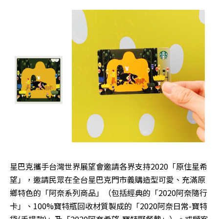
星巴克攜手台灣世界展望會邀請各界支持2020「原住星希
望」，邀請民眾在全台星巴克門市義購造型可愛、充滿原
鄉特色的「阿奈系列商品」（包括經典的「2020阿奈隨行
卡」、100%寶特瓶回收材質製成的「2020阿奈日常-寶特
袋(手提款)」及「2020阿奈希望-寶特野餐墊」）。或顧客