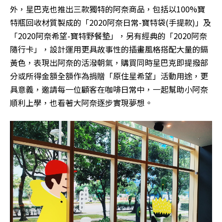
外，星巴克也推出三款獨特的阿奈商品，包括以100%寶
特瓶回收材質製成的「2020阿奈日常-寶特袋(手提款)」及
「2020阿奈希望-寶特野餐墊」，另有經典的「2020阿奈
隨行卡」，設計運用更具故事性的插畫風格搭配大量的鎘
黃色，表現出阿奈的活潑朝氣，購買同時星巴克即提撥部
分或所得金額全額作為捐贈「原住星希望」活動用途，更
具意義，邀請每一位顧客在咖啡日常中，一起幫助小阿奈
順利上學，也看著大阿奈逐步實現夢想。