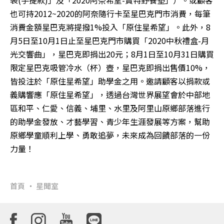
也可持2012~2020的阿奈隨行卡至星巴克門市消費，每筆
消費金額星巴克將提撥1%投入「原住星希望」。此外，8
月5日至10月1日止至星巴克門市購買「2020中秋禮盒-月
光交響曲」，星巴克即捐出20元；8月1日至10月31日購買
限定星巴克吸管冷水（杯）壺，星巴克即捐出售價10%，
皆投注於「原住星希望」助學金之用。邀請顧客以捐款或
義購響應「原住星希望」，透過台灣世界展望會於中部地
區和平、仁愛、信義、埔里、水里及阿里山原鄉部落進行
的助學金發放、才藝學習、青少年生涯發展等方案，幫助
原鄉學童順利上學、勇敢追夢，未來成為回饋部落的一份
力量！
首頁
星聞室