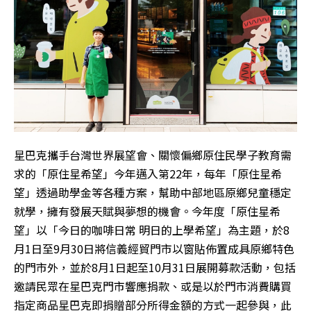
星巴克攜手台灣世界展望會、關懷偏鄉原住民學子教育需
求的「原住星希望」今年邁入第22年，每年「原住星希
望」透過助學金等各種方案，幫助中部地區原鄉兒童穩定
就學，擁有發展天賦與夢想的機會。今年度「原住星希
望」以「今日的咖啡日常 明日的上學希望」為主題，於8
月1日至9月30日將信義經貿門市以窗貼佈置成具原鄉特色
的門市外，並於8月1日起至10月31日展開募款活動，包括
邀請民眾在星巴克門市響應捐款、或是以於門市消費購買
指定商品星巴克即捐贈部分所得金額的方式一起參與，此