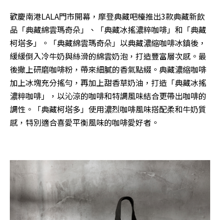
歡慶南港LALA門市開幕，摩登典藏吧檯推出3款典藏新飲
品「典藏綿雲瑪奇朵」、「典藏冰搖濃粹咖啡」和「典藏
柯塔多」。「典藏綿雲瑪奇朵」以典藏濃縮咖啡冰鎮後，
緩緩倒入冷牛奶與絲滑的綿雲奶泡，打造豐富層次感。最
後撒上研磨咖啡粉，帶來細膩的香氣點綴。典藏濃縮咖啡
加上冰塊充分搖勻，再加上甜香草奶油，打造「典藏冰搖
濃粹咖啡」，以沁涼的咖啡和特調風味結合更帶出咖啡的
調性。「典藏柯塔多」使用濃烈咖啡風味搭配柔和牛奶質
感，特別適合喜愛平衡風味的咖啡愛好者。