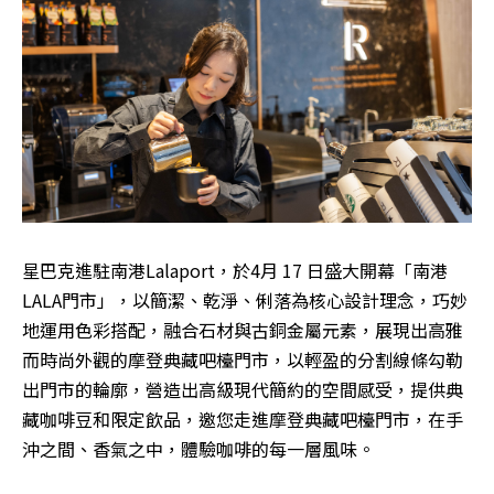
星巴克進駐南港Lalaport，於4月 17 日盛大開幕「南港
LALA門市」，以簡潔、乾淨、俐落為核心設計理念，巧妙
地運用色彩搭配，融合石材與古銅金屬元素，展現出高雅
而時尚外觀的摩登典藏吧檯門市，以輕盈的分割線條勾勒
出門市的輪廓，營造出高級現代簡約的空間感受，提供典
藏咖啡豆和限定飲品，邀您走進摩登典藏吧檯門市，在手
沖之間、香氣之中，體驗咖啡的每一層風味。