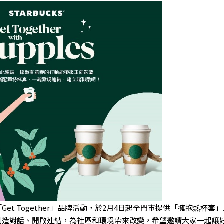
et Together」品牌活動，於2月4日起全門市提供「擁抱熱杯
創造對話、開啟連結，為社區和環境帶來改變，希望邀請大家一起讓