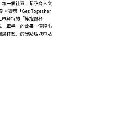
，每一個社區，都孕育人文
應「Get Together
上市獨特的「擁抱熱杯
成「牽手」的效果，傳達出
抱熱杯套」的綠點區域中貼