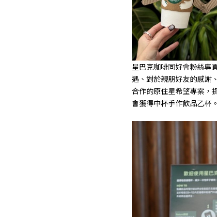
星巴克咖啡同好會粉絲專頁上
遇、對於親朋好友的感謝
合作的原住星希望專案，
會獲得中杯手作飲品乙杯