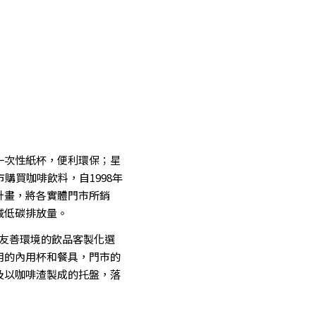
一次性紙杯，便利環保；星
購買咖啡飲料，自1998年
計畫，將各實體門市所銷
減低碳排放量。
友善環境的飲品客製化選
用的內用杯和餐具，門市的
及以咖啡渣製成的托盤，落