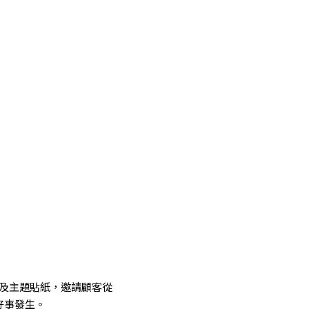
套」及主題貼紙，邀請顧客從
好事發生。