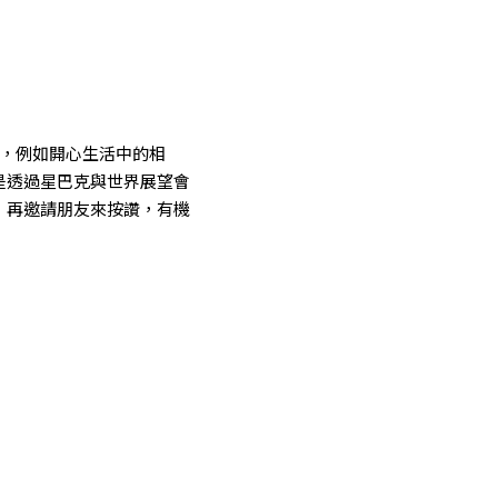
實踐，例如開心生活中的相
是透過星巴克與世界展望會
，再邀請朋友來按讚，有機