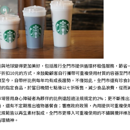
境與地球變得更加美好，包括推行全門市提供循環杯租借服務，節省
折扣10元的方式，來鼓勵顧客自行攜帶可重複使用材質的容器至門市
續至今，自帶杯比例每年均有成長趨勢。不僅如此，全門市還有珍食
限的指定食品，於當日晚間七點後以七折販售，減少食品浪費，從而
市場晉用身心障礙者為夥伴的比例遠超過法規規定的2%；更不斷推出
奶，還有不定期推出植物基餐食；響應政府政策，內用提供可重複使
克規範皆以再生素材製成，全門市更導入可重複使用的不鏽鋼攪拌棒
循環精神。