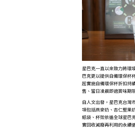
星巴克一直以來致力將環
巴克更以提供自備環保杯杯
起實施自備環保杯折扣持
售、當日凌晨即過賞味期
自人文出發，星巴克台灣
項包括燕麥奶、杏仁堅果
紙袋、杯架依循全球星巴
實回收減廢再利用的永續