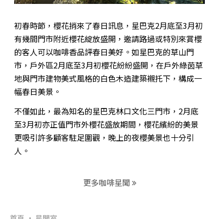
初春時節，櫻花捎來了春日訊息，星巴克
2
月底至
3
月初
有幾間門市附近櫻花綻放盛開，邀請路過或特別來賞櫻
的客人可以咖啡香品評春日美好。如星巴克的草山門
市，戶外區
2
月底至
3
月初櫻花紛紛盛開，在戶外綠茵草
地與門市建物美式風格的白色木造建築襯托下，構成一
幅春日美景。
不僅如此，最為知名的星巴克林口文化三門市，
2
月底
至
3
月初亦正值門市外櫻花盛放期間，櫻花繽紛的美景
更吸引許多顧客駐足圍觀，晚上的夜櫻美景也十分引
人。
更多咖啡星聞
首頁
星聞室