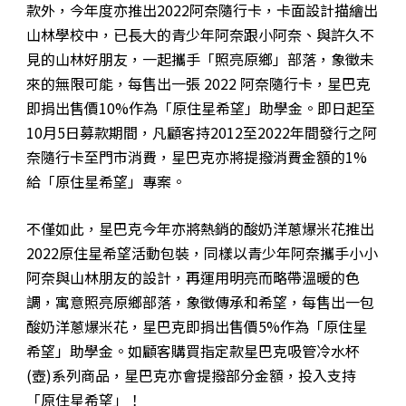
款外，今年度亦推出2022阿奈隨行卡，卡面設計描繪出
山林學校中，已長大的青少年阿奈跟小阿奈、與許久不
見的山林好朋友，一起攜手「照亮原鄉」部落，象徵未
來的無限可能，每售出一張 2022 阿奈隨行卡，星巴克
即捐出售價10%作為「原住星希望」助學金。即日起至
10月5日募款期間，凡顧客持2012至2022年間發行之阿
奈隨行卡至門市消費，星巴克亦將提撥消費金額的1%
給「原住星希望」專案。
不僅如此，星巴克今年亦將熱銷的酸奶洋蔥爆米花推出
2022原住星希望活動包裝，同樣以青少年阿奈攜手小小
阿奈與山林朋友的設計，再運用明亮而略帶溫暖的色
調，寓意照亮原鄉部落，象徵傳承和希望，每售出一包
酸奶洋蔥爆米花，星巴克即捐出售價5%作為「原住星
希望」助學金。如顧客購買指定款星巴克吸管冷水杯
(壺)系列商品，星巴克亦會提撥部分金額，投入支持
「原住星希望」！