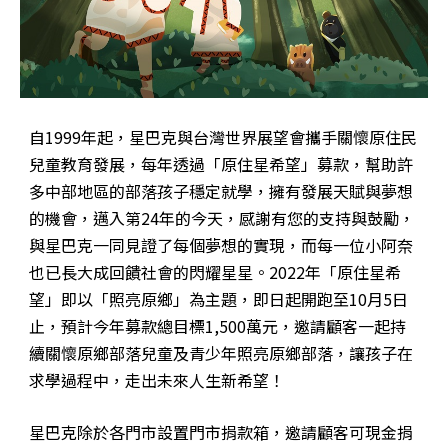
自1999年起，星巴克與台灣世界展望會攜手關懷原住民
兒童教育發展，每年透過「原住星希望」募款，幫助許
多中部地區的部落孩子穩定就學，擁有發展天賦與夢想
的機會，邁入第24年的今天，感謝有您的支持與鼓勵，
與星巴克一同見證了每個夢想的實現，而每一位小阿奈
也已長大成回饋社會的閃耀星星。2022年「原住星希
望」即以「照亮原鄉」為主題，即日起開跑至10月5日
止，預計今年募款總目標1,500萬元，邀請顧客一起持
續關懷原鄉部落兒童及青少年照亮原鄉部落，讓孩子在
求學過程中，走出未來人生新希望！
星巴克除於各門市設置門市捐款箱，邀請顧客可現金捐