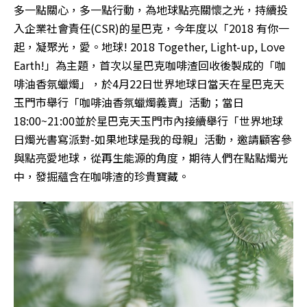
多一點關心，多一點行動，為地球點亮關懷之光，持續投
入企業社會責任(CSR)的星巴克，今年度以「2018 有你一
起，凝聚光，愛。地球! 2018 Together, Light-up, Love
Earth!」為主題，首次以星巴克咖啡渣回收後製成的「咖
啡油香氛蠟燭」，於4月22日世界地球日當天在星巴克天
玉門市舉行「咖啡油香氛蠟燭義賣」活動；當日
18:00~21:00並於星巴克天玉門市內接續舉行「世界地球
日燭光書寫派對-如果地球是我的母親」活動，邀請顧客參
與點亮愛地球，從再生能源的角度，期待人們在點點燭光
中，發掘蘊含在咖啡渣的珍貴寶藏。