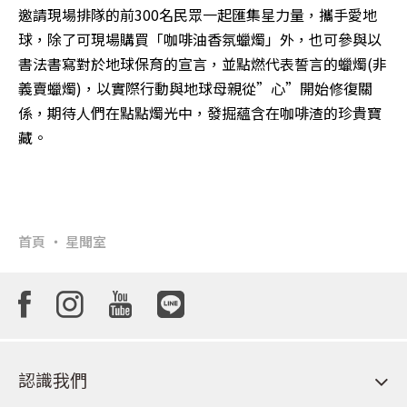
邀請現場排隊的前300名民眾一起匯集星力量，攜手愛地
球，除了可現場購買「咖啡油香氛蠟燭」外，也可參與以
書法書寫對於地球保育的宣言，並點燃代表誓言的蠟燭(非
義賣蠟燭)，以實際行動與地球母親從”心”開始修復關
係，期待人們在點點燭光中，發掘蘊含在咖啡渣的珍貴寶
藏。
首頁
星聞室
認識我們