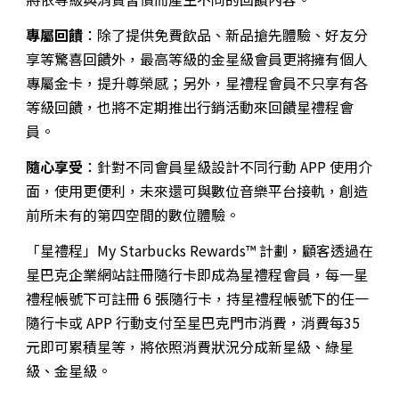
專屬回饋
：除了提供免費飲品、新品搶先體驗、好友分
享等驚喜回饋外，最高等級的金星級會員更將擁有個人
專屬金卡，提升尊榮感；另外，星禮程會員不只享有各
等級回饋，也將不定期推出行銷活動來回饋星禮程會
員。
隨心享受
：針對不同會員星級設計不同行動 APP 使用介
面，使用更便利，未來還可與數位音樂平台接軌，創造
前所未有的第四空間的數位體驗。
「星禮程」My Starbucks Rewards™ 計劃，顧客透過在
星巴克企業網站註冊隨行卡即成為星禮程會員，每一星
禮程帳號下可註冊 6 張隨行卡，持星禮程帳號下的任一
隨行卡或 APP 行動支付至星巴克門市消費，消費每35
元即可累積星等，將依照消費狀況分成新星級、綠星
級、金星級。