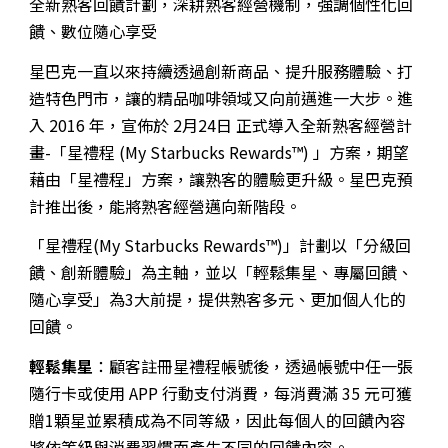
全新熟客回饋計劃，深耕熟客經營機制，強調個性化回
饋、數位隨心享受
星巴克一直以來持續透過創新商品、提升服務體驗、打
造特色門市，讓的精品咖啡領域又向前邁進一大步。進
入 2016 年，宣佈於 2月24日 正式導入全新熟客經營計
畫-「星禮程 (My Starbucks Rewards™) 」方案，期望
藉由「星禮程」方案，讓熟客的體驗更升級。星巴克預
計推出後，能將熟客經營邁向新階段。
「星禮程(My Starbucks Rewards™)」計劃以「分級回
饋、創新體驗」為主軸，並以「輕鬆集星、專屬回饋、
隨心享受」為3大前提，提供熟客多元、更加個人化的
回饋。
輕鬆集星
：顧客註冊星禮程帳號後，透過帳號中任一張
隨行卡或使用 APP 行動支付消費，每消費滿 35 元可獲
贈1顆星並累積成為不同等級，因此每個人的回饋內容
將依等級與消費習慣而產生不同的回饋內容。