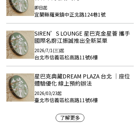
即日起
宜蘭縣羅東鎮中正北路124巷1號
SIREN’S LOUNGE 星巴克金星薈 攜手
國際名廚江振誠推出全新菜單
2026/7/1(三)起
台北市信義區松高路11號6樓
星巴克典藏DREAM PLAZA 台北 ｜座位
體驗優化 線上預約辦法
2026/03/23起
臺北市信義區松高路11號6樓
了解更多