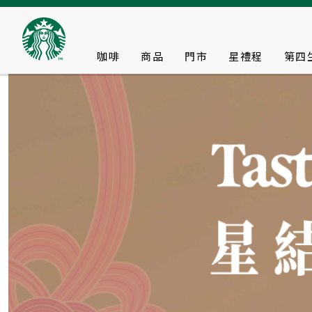
咖啡
商品
門市
星禮程
第四