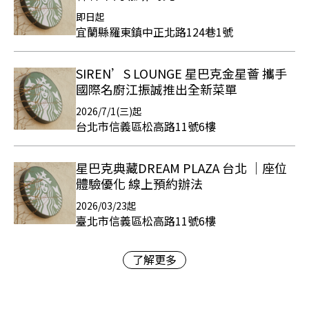
即日起
宜蘭縣羅東鎮中正北路124巷1號
SIREN’S LOUNGE 星巴克金星薈 攜手
國際名廚江振誠推出全新菜單
2026/7/1(三)起
台北市信義區松高路11號6樓
星巴克典藏DREAM PLAZA 台北 ｜座位
體驗優化 線上預約辦法
2026/03/23起
臺北市信義區松高路11號6樓
了解更多