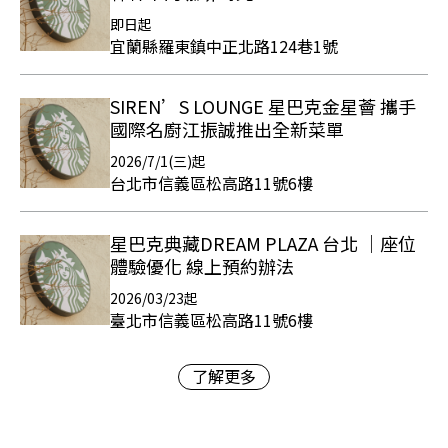
即日起
宜蘭縣羅東鎮中正北路124巷1號
SIREN’S LOUNGE 星巴克金星薈 攜手
國際名廚江振誠推出全新菜單
2026/7/1(三)起
台北市信義區松高路11號6樓
星巴克典藏DREAM PLAZA 台北 ｜座位
體驗優化 線上預約辦法
2026/03/23起
臺北市信義區松高路11號6樓
了解更多