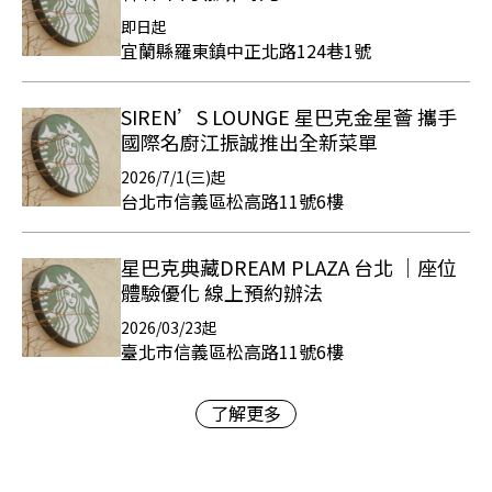
即日起
宜蘭縣羅東鎮中正北路124巷1號
SIREN’S LOUNGE 星巴克金星薈 攜手
國際名廚江振誠推出全新菜單
2026/7/1(三)起
台北市信義區松高路11號6樓
星巴克典藏DREAM PLAZA 台北 ｜座位
體驗優化 線上預約辦法
2026/03/23起
臺北市信義區松高路11號6樓
了解更多